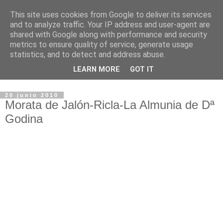
This site uses cookies from Google to deliver its services
Tracks Cenefos
and to analyze traffic. Your IP address and user-agent are
shared with Google along with performance and security
metrics to ensure quality of service, generate usage
Página de Cenefos, grupo Senderista de Morata de Jalón
statistics, and to detect and address abuse.
(Zaragoza-España), en el que se difunden los tracks de
LEARN MORE
GOT IT
nuestras actividades de senderismo.
20 junio 2010
Morata de Jalón-Ricla-La Almunia de Dª
Godina