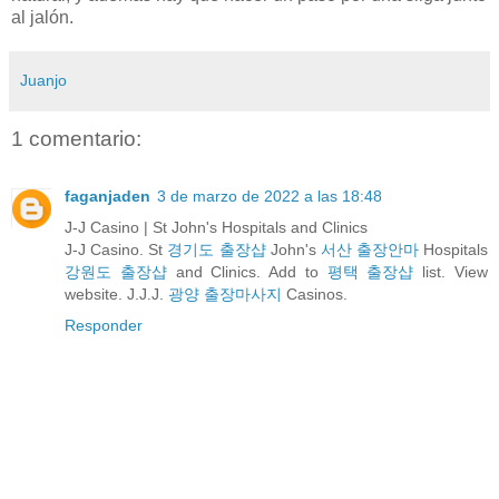
al jalón.
Juanjo
1 comentario:
faganjaden
3 de marzo de 2022 a las 18:48
J-J Casino | St John's Hospitals and Clinics
J-J Casino. St
경기도 출장샵
John's
서산 출장안마
Hospitals
강원도 출장샵
and Clinics. Add to
평택 출장샵
list. View
website. J.J.J.
광양 출장마사지
Casinos.
Responder